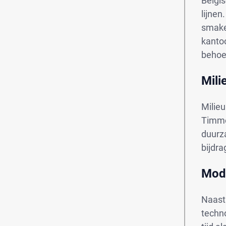
Belgi
lijne
smake
kanto
behoe
Mili
Milieu
Timme
duurza
bijdra
Mod
Naast
techn