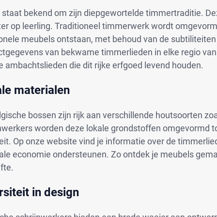
ë staat bekend om zijn diepgewortelde timmertraditie. 
er op leerling. Traditioneel timmerwerk wordt omgevo
ionele meubels ontstaan, met behoud van de subtiliteite
ctgegevens van bekwame timmerlieden in elke regio van B
 ambachtslieden die dit rijke erfgoed levend houden.
le materialen
gische bossen zijn rijk aan verschillende houtsoorten zoa
jnwerkers worden deze lokale grondstoffen omgevormd 
eit. Op onze website vind je informatie over de timmerl
kale economie ondersteunen. Zo ontdek je meubels gemaa
fte.
rsiteit in design