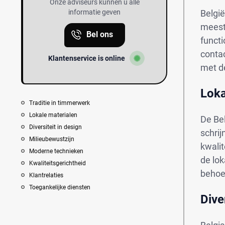
Onze adviseurs kunnen u alle
informatie geven
Belgi
meest
Bel ons
funct
conta
Klantenservice is online
met de
Loka
Traditie in timmerwerk
Lokale materialen
De Bel
Diversiteit in design
schri
Milieubewustzijn
kwalit
Moderne technieken
de lo
Kwaliteitsgerichtheid
behoe
Klantrelaties
Toegankelijke diensten
Dive