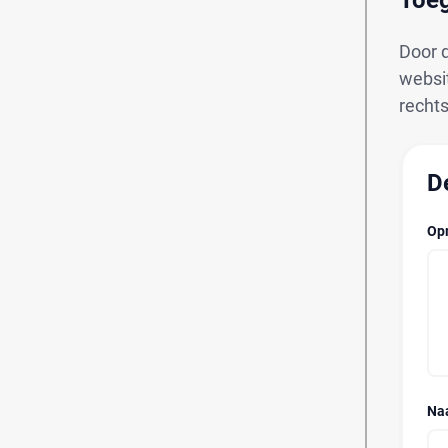
Toeg
Door 
websi
rechts
D
Op
Na