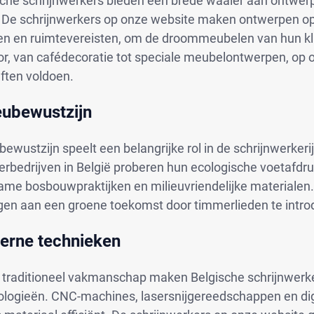
sche schrijnwerkers bieden een brede waaier aan ontwer
n. De schrijnwerkers op onze website maken ontwerpen o
n en ruimtevereisten, om de droommeubelen van hun klan
or, van cafédecoratie tot speciale meubelontwerpen, op 
ften voldoen.
eubewustzijn
bewustzijn speelt een belangrijke rol in de schrijnwerkeri
rbedrijven in België proberen hun ecologische voetafdru
me bosbouwpraktijken en milieuvriendelijke materialen. 
gen aan een groene toekomst door timmerlieden te introd
erne technieken
 traditioneel vakmanschap maken Belgische schrijnwerk
ologieën. CNC-machines, lasersnijgereedschappen en di