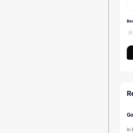
Be
R
Go
In 