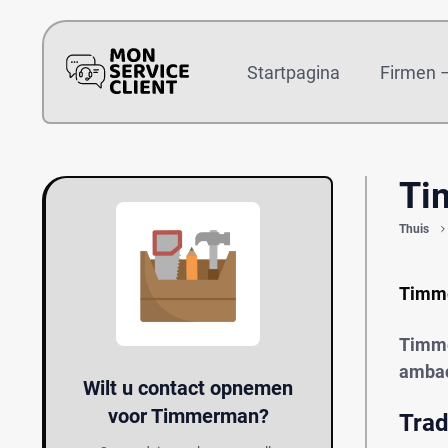
Startpagina
Firmen –
Ti
Thuis
Timm
Timme
ambac
Wilt u contact opnemen
voor Timmerman?
Trad