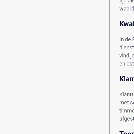
tijd a
waard
Kwal
In de 
diens
vind j
en es
Klan
Klantt
met sc
timme
afges