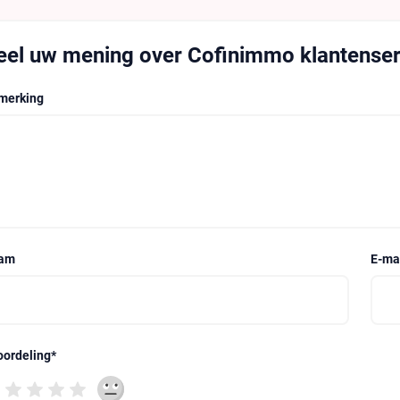
eel uw mening over Cofinimmo klantenser
merking
am
E-ma
oordeling
*