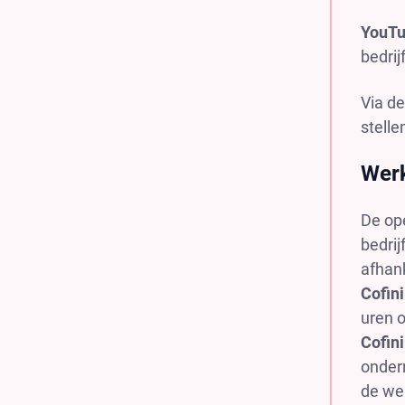
YouTu
bedrijf
Via de
stelle
Wer
De op
bedri
afhank
Cofi
uren 
Cofi
onder
de we