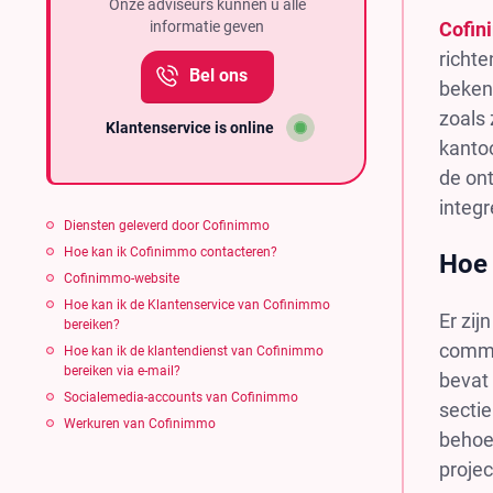
Onze adviseurs kunnen u alle
informatie geven
Cofi
richt
Bel ons
beken
zoals 
Klantenservice is online
kantoo
de ont
integr
Diensten geleverd door Cofinimmo
Hoe kan ik Cofinimmo contacteren?
Hoe 
Cofinimmo-website
Hoe kan ik de Klantenservice van Cofinimmo
Er zi
bereiken?
commu
Hoe kan ik de klantendienst van Cofinimmo
bereiken via e-mail?
bevat 
Socialemedia-accounts van Cofinimmo
sectie
Werkuren van Cofinimmo
behoef
projec