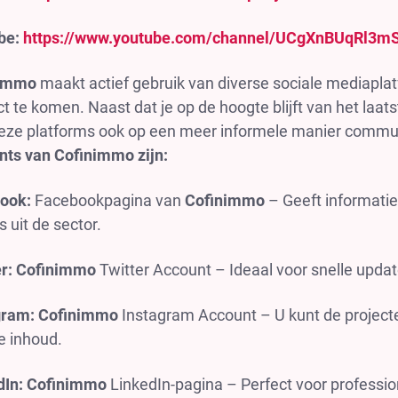
be:
https://www.youtube.com/channel/UCgXnBUqRl3m
nimmo
maakt actief gebruik van diverse sociale mediapla
t te komen. Naast dat je op de hoogte blijft van het laa
eze platforms ook op een meer informele manier commu
nts van Cofinimmo zijn:
ook:
Facebookpagina van
Cofinimmo
– Geeft informatie
 uit de sector.
er: Cofinimmo
Twitter Account – Ideaal voor snelle updat
gram: Cofinimmo
Instagram Account – U kunt de project
e inhoud.
dIn: Cofinimmo
LinkedIn-pagina – Perfect voor professio