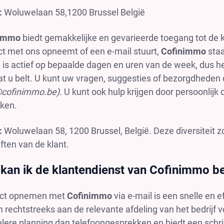
:
Woluwelaan 58,1200 Brussel België
nimmo
biedt gemakkelijke en gevarieerde toegang tot de k
ct met ons opneemt of een e-mail stuurt,
Cofinimmo
staa
) is actief op bepaalde dagen en uren van de week, dus he
at u belt. U kunt uw vragen, suggesties of bezorgdheden
@cofinimmo.be
).
U kunt ook hulp krijgen door persoonlijk d
ken.
:
Woluwelaan 58, 1200 Brussel, België. Deze diversiteit z
ten van de klant.
kan ik de klantendienst van Cofinimmo be
ct opnemen met
Cofinimmo
via e-mail is een snelle en 
 rechtstreeks aan de relevante afdeling van het bedrijf 
elere planning dan telefoongesprekken en biedt een schri