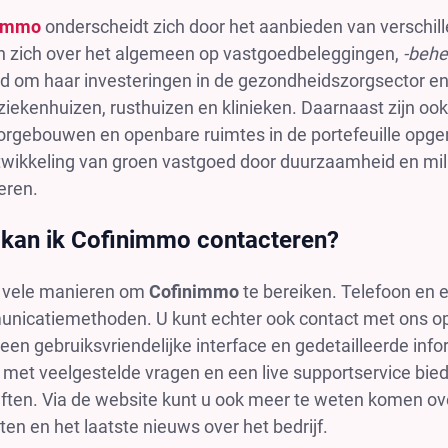
nimmo
onderscheidt zich door het aanbieden van verschil
en zich over het algemeen op vastgoedbeleggingen,
-behe
d om haar investeringen in de gezondheidszorgsector e
ziekenhuizen, rusthuizen en klinieken. Daarnaast zijn o
rgebouwen en openbare ruimtes in de portefeuille opgen
wikkeling van groen vastgoed door duurzaamheid en milie
eren.
kan ik Cofinimmo contacteren?
jn vele manieren om
Cofinimmo
te bereiken. Telefoon en e
nicatiemethoden. U kunt echter ook contact met ons opn
een gebruiksvriendelijke interface en gedetailleerde info
 met veelgestelde vragen en een live supportservice bie
ten. Via de website kunt u ook meer te weten komen over
ten en het laatste nieuws over het bedrijf.