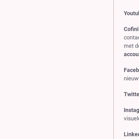
Youtu
Cofi
contac
met d
accou
Faceb
nieuws
Twitt
Insta
visuel
Linke