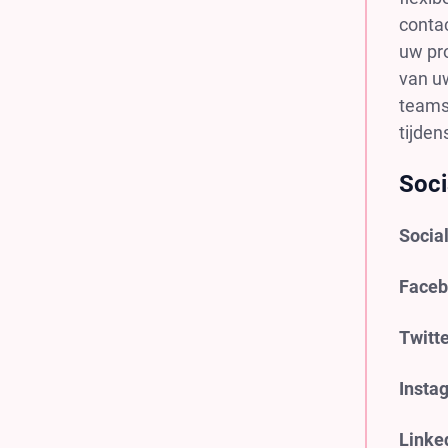
conta
uw pr
van uw
teams
tijden
Soci
Socia
Faceb
Twitte
Insta
Linke