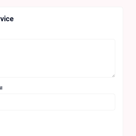
vice
il