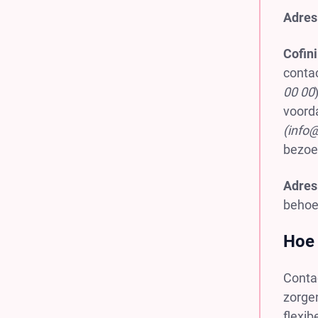
Adres
Cofi
conta
00 00
voord
(
info
bezoe
Adres
behoef
Hoe 
Conta
zorgen
flexib