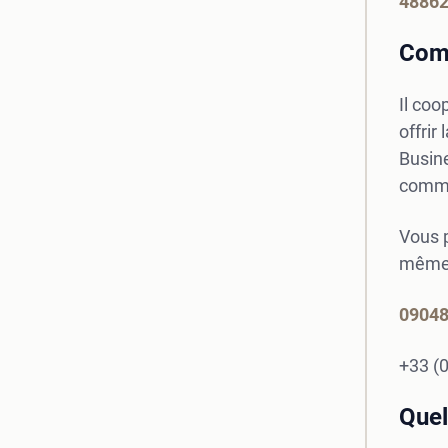
4886
Comm
Il coo
offrir
Busin
commun
Vous p
même 
0904
+33 (0
Quel