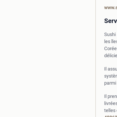
www.s
Serv
Sushi
les îl
Corée 
délici
Il ass
systèm
parmi 
Il pr
livrée
telles