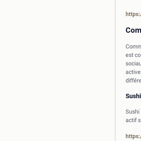
https
Comm
Comme 
est co
sociau
active
différ
Sush
Sushi 
actif 
https