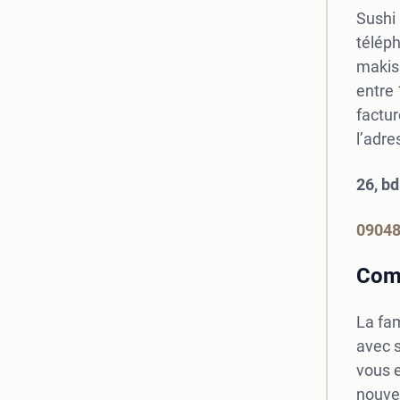
Sushi 
téléph
makis 
entre 
factur
l’adre
26, b
0904
Comm
La fam
avec s
vous e
nouvea