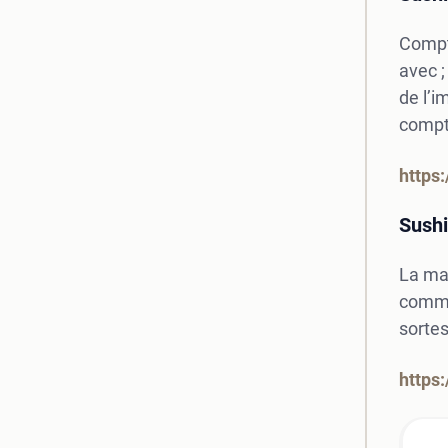
Compte
avec ;
de l’i
compte
https
Sush
La mar
comman
sortes
https