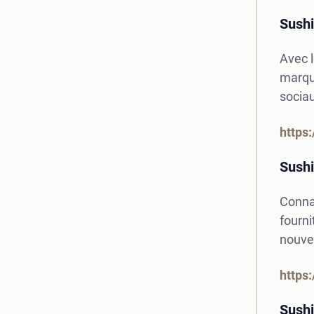
Sushi
Avec l
marqu
sociau
https
Sushi
Connai
fourni
nouvel
https
Sushi