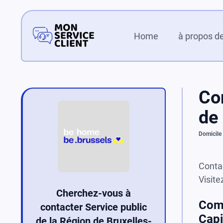
Home
à propos d
Com
de 
Domicile
Contac
Visite
Cherchez-vous à
Comm
contacter Service public
Capi
de la Région de Bruxelles-