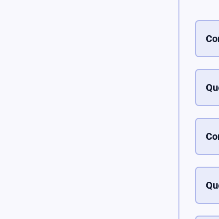
Co
Rép
dem
doc
Que
loc
La 
cli
des
Int
Co
hor
Pou
la 
mun
Qu
La 
pub