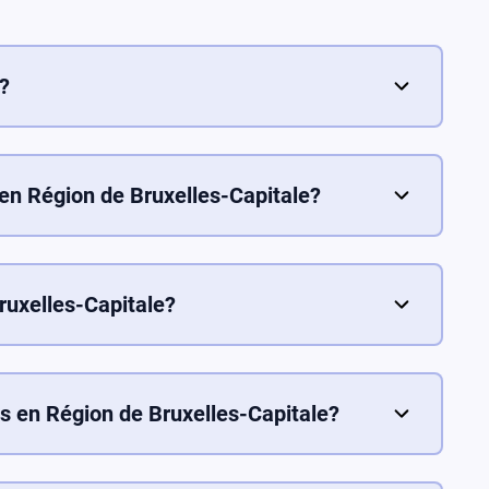
?
 de Bruxelles-Capitale, vous devez déposer une
ssus de candidature implique de fournir la
ux, et de se conformer aux réglementations
s en Région de Bruxelles-Capitale?
 sur le site officiel ou en contactant le service
rt complet, comprenant des bus, des tramways,
 géré par la Société de Transport
r des informations sur les itinéraires, les
ruxelles-Capitale?
nt.
itale, vous devez vous rendre au secrétariat de
de domicile et tout autre document requis. La
tion et vous fournira un certificat de résidence.
es en Région de Bruxelles-Capitale?
portunités éducatives, y compris des écoles
mation professionnelle. Les parents peuvent