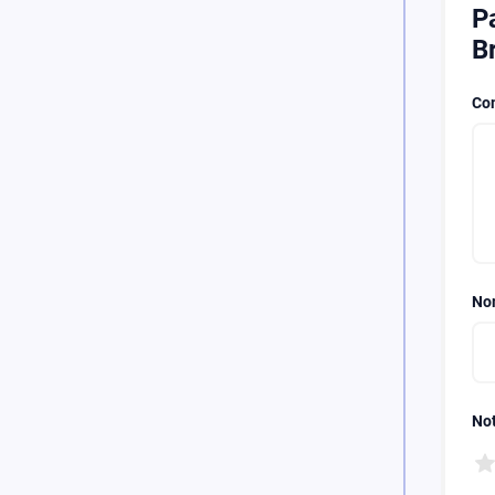
Pa
B
Co
No
Not