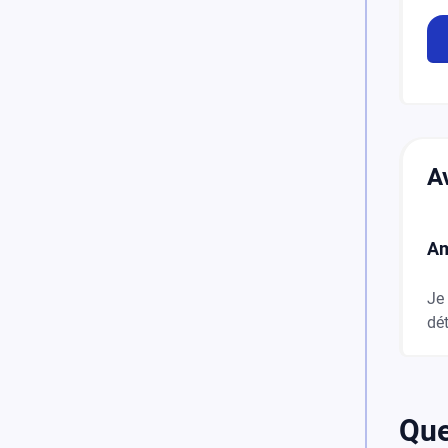
A
Am
Je 
dét
Que