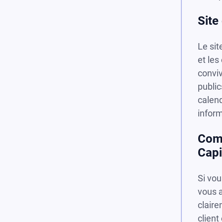
Site
Le sit
et les
conviv
public
calend
inform
Comm
Capi
Si vou
vous a
claire
client