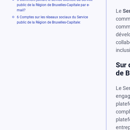
public de la Région de Bruxelles-Capitale par e-
Le
Ser
mail?
6
Comptes sur les réseaux sociaux du Service
comme 
public de la Région de Bruxelles-Capitale:
commun
dévelo
collab
inclus
Sur 
de B
Le Ser
engage
platef
comple
platef
entrep