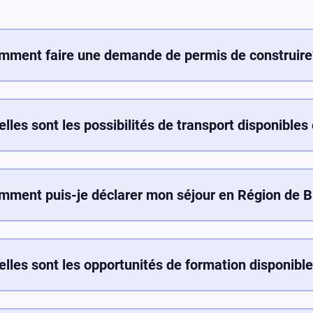
mment faire une demande de permis de construire
onse : Pour demander un permis de construire en Région
ande auprès du service d'urbanisme compétent. Le proce
umentation nécessaire, telle que des plans architectura
lles sont les possibilités de transport disponible
ales. Des instructions plus détaillées peuvent être trouvées
Région de Bruxelles-Capitale offre un réseau de transpo
ent.
 métros et des trains. Le système de transport public est
ercommunale de Bruxelles (STIB/MIVB). Vous pouvez trouve
mment puis-je déclarer mon séjour en Région de B
aires et les tarifs sur leur site Web ou via leur service clie
r enregistrer votre résidence en Région de Bruxelles-Cap
commune. Apportez vos pièces d'identité, un justificatif 
icipalité vous guidera tout au long du processus d'inscrip
elles sont les opportunités de formation disponibl
Région de Bruxelles-Capitale offre un large éventail d'op
liques et privées, des universités et des centres de for