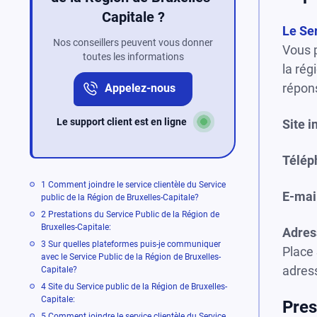
Capitale ?
Le Ser
Nos conseillers peuvent vous donner
Vous p
toutes les informations
la rég
répons
Appelez-nous
Le support client est en ligne
Site i
Télép
1
Comment joindre le service clientèle du Service
E-mai
public de la Région de Bruxelles-Capitale?
2
Prestations du Service Public de la Région de
Bruxelles-Capitale:
Adres
3
Sur quelles plateformes puis-je communiquer
Place 
avec le Service Public de la Région de Bruxelles-
adres
Capitale?
4
Site du Service public de la Région de Bruxelles-
Capitale:
Pres
5
Comment joindre le service clientèle du Service