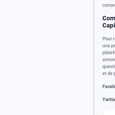
consei
Comp
Capi
Pour r
une pr
platef
annon
questi
et de 
Faceb
Twitte