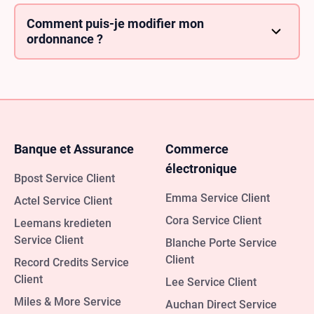
mais le processus de revêtement et de polissage
auquel sont soumises nos montures métalliques les
Comment puis-je modifier mon
rend hypoallergéniques et sans danger pour tous.
ordonnance ?
Pour tout problème lié à votre prescription avant la
réception de votre commande, veuillez contacter
notre équipe de prescription dès que possible :
RXservice@ray-ban.com
Banque et Assurance
Commerce
électronique
Bpost Service Client
Emma Service Client
Actel Service Client
Cora Service Client
Leemans kredieten
Service Client
Blanche Porte Service
Client
Record Credits Service
Client
Lee Service Client
Miles & More Service
Auchan Direct Service