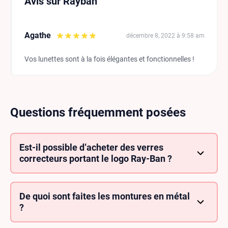
Avis sur Rayban
Agathe
décembre 8, 2022 à 9:58 am
Vos lunettes sont à la fois élégantes et fonctionnelles !
Questions fréquemment posées
Est-il possible d’acheter des verres
correcteurs portant le logo Ray-Ban ?
Vous pouvez désormais personnaliser vos lunettes
de vue et vos lunettes de soleil Ray-Ban avec des
verres correcteurs, gravés de notre logo
De quoi sont faites les montures en métal
emblématique.
?
En alliage métallique pouvant contenir du nickel,