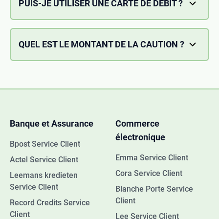
PUIS-JE UTILISER UNE CARTE DE DÉBIT ?
compte du site Web ou de l'application Europcar. Sur
La carte de débit peut être acceptée en fonction du
votre carte virtuelle Privilege installée sur un
pays de location où vous récupérez la voiture.
smartphone Sur votre relevé de compte mensuel
Veuillez vous référer à la section Conditions
QUEL EST LE MONTANT DE LA CAUTION ?
envoyé par e-mail.
générales d'utilisation de notre site Internet
Si vous avez prépayé votre location, le montant de la
http://www.europcar.com/terms-and-conditions.
caution est de : 300 € (ou 250 £, ou l'équivalent dans
la devise de votre pays de destination).
Banque et Assurance
Commerce
électronique
Bpost Service Client
Emma Service Client
Actel Service Client
Cora Service Client
Leemans kredieten
Service Client
Blanche Porte Service
Client
Record Credits Service
Client
Lee Service Client