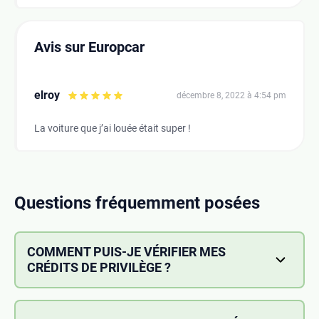
Avis sur Europcar
elroy
décembre 8, 2022 à 4:54 pm
La voiture que j’ai louée était super !
Questions fréquemment posées
COMMENT PUIS-JE VÉRIFIER MES
CRÉDITS DE PRIVILÈGE ?
Vos crédits Privilège et votre progression vers
l'atteinte du niveau supérieur peuvent être consultés
dans l'une des rubriques suivantes : La section Mon