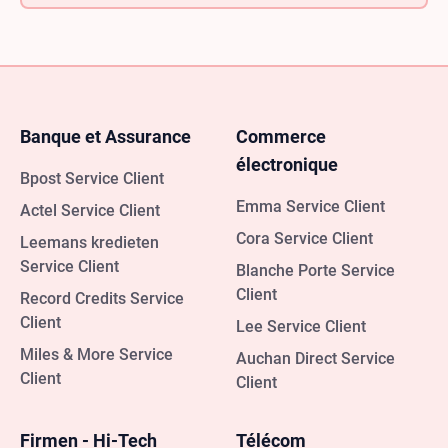
TEC s'engage à réduire son empreinte carbone, à
promouvoir le recyclage des produits et à soutenir
des initiatives sociales et environnementales.
Banque et Assurance
Commerce
électronique
Bpost Service Client
Emma Service Client
Actel Service Client
Cora Service Client
Leemans kredieten
Service Client
Blanche Porte Service
Client
Record Credits Service
Client
Lee Service Client
Miles & More Service
Auchan Direct Service
Client
Client
Firmen - Hi-Tech
Télécom