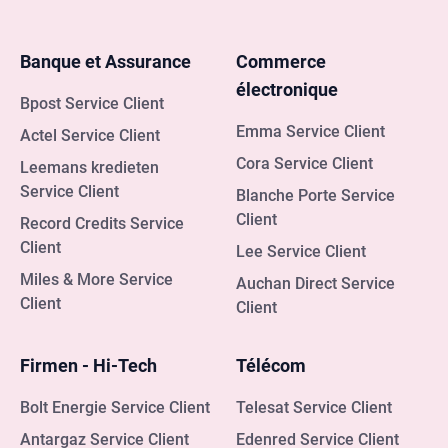
utiliser des outils en ligne pour trouver la meilleure
offre adaptée à vos besoins. Le processus de devis
Banque et Assurance
Commerce
est personnalisé en fonction de la consommation
électronique
d'énergie et des besoins actuels du client.
Bpost Service Client
Emma Service Client
Actel Service Client
Cora Service Client
Leemans kredieten
Service Client
Blanche Porte Service
Client
Record Credits Service
Client
Lee Service Client
Miles & More Service
Auchan Direct Service
Client
Client
Firmen - Hi-Tech
Télécom
Bolt Energie Service Client
Telesat Service Client
Antargaz Service Client
Edenred Service Client